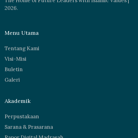
The Home of Future Leaders with Islamic Values |
2026.
Menu Utama
Tentang Kami
Visi-Misi
Buletin
Galeri
Akademik
Perpustakaan
Sarana & Prasarana
Rapor Digital Madrasah