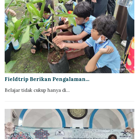
Fieldtrip Berikan Pengalaman...
Belajar tidak cukup hanya di...