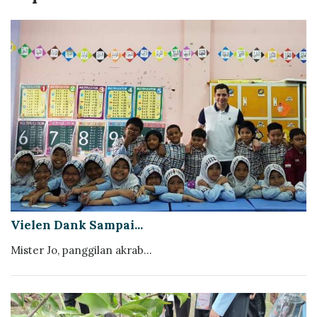
Vielen Dank Sampai...
Mister Jo, panggilan akrab...