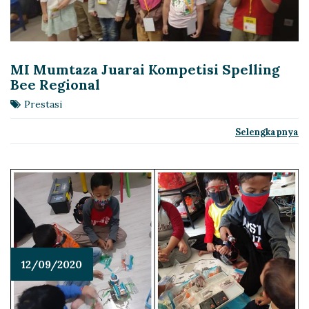
MI Mumtaza Juarai Kompetisi Spelling
Bee Regional
Prestasi
Selengkapnya
12/09/2020