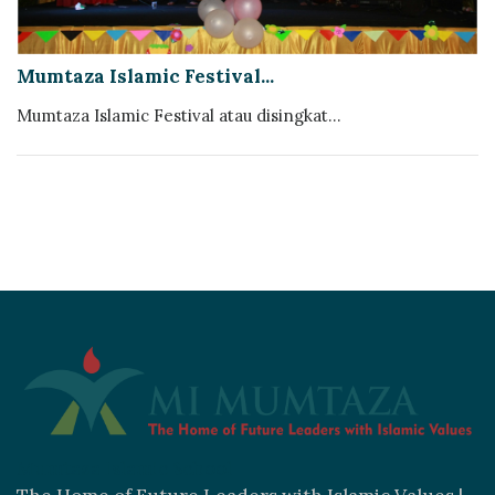
Mumtaza Islamic Festival...
Mumtaza Islamic Festival atau disingkat...
Mumtaza Islamic School