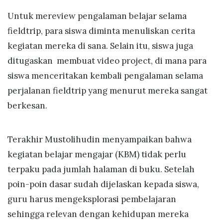
Untuk mereview pengalaman belajar selama
fieldtrip, para siswa diminta menuliskan cerita
kegiatan mereka di sana. Selain itu, siswa juga
ditugaskan membuat video project, di mana para
siswa menceritakan kembali pengalaman selama
perjalanan fieldtrip yang menurut mereka sangat
berkesan.
Terakhir Mustolihudin menyampaikan bahwa
kegiatan belajar mengajar (KBM) tidak perlu
terpaku pada jumlah halaman di buku. Setelah
poin-poin dasar sudah dijelaskan kepada siswa,
guru harus mengeksplorasi pembelajaran
sehingga relevan dengan kehidupan mereka