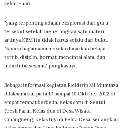
sehari-hari.
"yang terpenting adalah eksplorasi dari guru
tersebut setelah menerangkan satu materi,
artinya KBM itu tidak harus selalu dari buku.
Namun bagaimana mereka diajarkan belajar
tertib, disiplin, hormat, mencintai alam, dan
mencintai sesama" pungkasnya.
Sebagai informasi kegiatan Fieldtrip MI Mumtaza
dilaksanakan pada 10 sampai 18 Oktober 2022 di
empat tempat berbeda. Kelas satu di Sentul
Fresh Farm, Kelas dua di Desa Wisata
Cinangneng, Kelas tiga di Pelita Desa, sedangkan