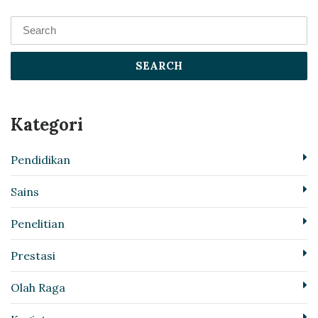
SEARCH
Kategori
Pendidikan
Sains
Penelitian
Prestasi
Olah Raga