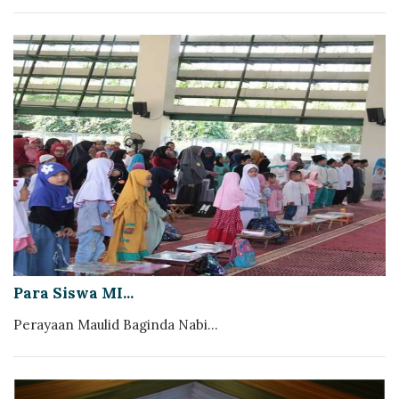
Para Siswa MI...
Perayaan Maulid Baginda Nabi...