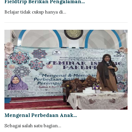
Fieldtrip Berikan Pengalaman...
Belajar tidak cukup hanya di...
Mengenal Perbedaan Anak...
Sebagai salah satu bagian...