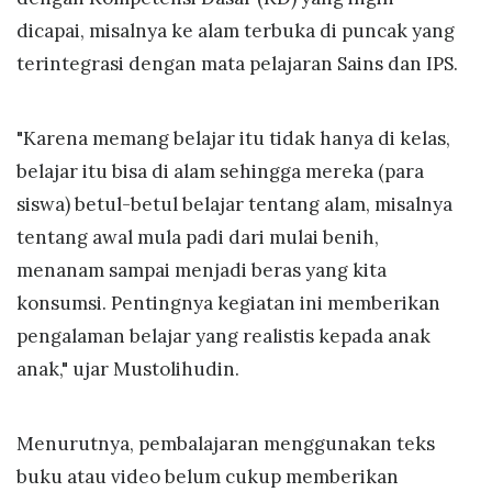
dicapai, misalnya ke alam terbuka di puncak yang
terintegrasi dengan mata pelajaran Sains dan IPS.
"Karena memang belajar itu tidak hanya di kelas,
belajar itu bisa di alam sehingga mereka (para
siswa) betul-betul belajar tentang alam, misalnya
tentang awal mula padi dari mulai benih,
menanam sampai menjadi beras yang kita
konsumsi. Pentingnya kegiatan ini memberikan
pengalaman belajar yang realistis kepada anak
anak," ujar Mustolihudin.
Menurutnya, pembalajaran menggunakan teks
buku atau video belum cukup memberikan